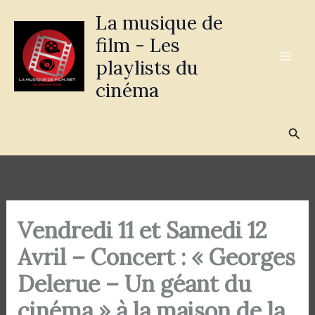
Aller
La musique de
au
film - Les
contenu
playlists du
cinéma
Rec
Vendredi 11 et Samedi 12
Avril – Concert : « Georges
Delerue – Un géant du
cinéma » à la maison de la