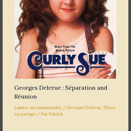
Georges Delerue : Séparation and
Réunion
Laisser un commentaire
/
Georges Delerue
,
Titres
en partage
/ Par
Patrick