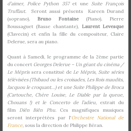
d’aimer,
Police Python 357
et une
Suite François
Truffaut.
Seront aussi présents Kareen Durand
(soprano),
Bruno Fontaine
(Piano), Pierre
Boussaguet (Basse chantante),
Laurent Levesque
(Clavecin) et enfin la fille du compositeur, Claire
Delerue, sera au piano.
Quant à Samedi, le programme de la 2ème partie
du concert
Georges Delerue – Un géant du cinéma /
Le Mépris
sera constitué de
Le Mépris, Suite séries
télévisées (Thibaud ou les croisades, Les Rois maudits,
Jacquou le croquant…) et une Suite Philippe de Broca
(Cartouche, Chère Louise, Le Diable par la queue,
Chouans !) et le Concerto de l’adieu,
extrait du
film
Diên Biên Phu.
Ces magnifiques musiques
seront interprétées par l'
Orchestre National de
France
,
sous la direction de Philippe Béran.