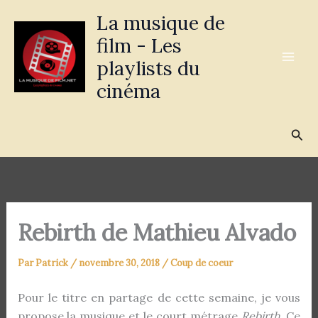
Aller
La musique de
au
film - Les
contenu
playlists du
cinéma
Rec
Rebirth de Mathieu Alvado
Par
Patrick
/
novembre 30, 2018
/
Coup de coeur
Pour le titre en partage de cette semaine, je vous
propose la musique et le court métrage
Rebirth
. Ce