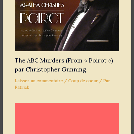
The ABC Murders (From « Poirot »)
par Christopher Gunning
Laisser un commentaire
/
Coup de coeur
/ Par
Patrick