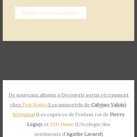
De nouveaux albums à Découvrir sortis récemment
chez
Pop Noire
(Les immortels de
Calypso Valois)
,
BOriginal
(Les caprices de l'enfant roi de
Pierre
Legay
) et
22D Music
(L'écologie des
sentiments d'
Agathe Lavarel
)