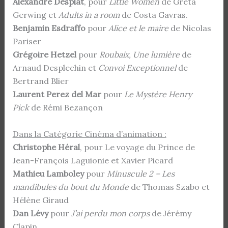
Alexandre Desplat
, pour
Little Women
de Greta
Gerwing et
Adults in a room
de Costa Gavras.
Benjamin Esdraffo
pour
Alice et le maire
de Nicolas
Pariser
Grégoire Hetzel
pour
Roubaix, Une lumière
de
Arnaud Desplechin et
Convoi Exceptionnel
de
Bertrand Blier
Laurent Perez del Mar
pour
Le Mystère Henry
Pick
de Rémi Bezançon
Dans la Catégorie Cinéma d’animation :
Christophe Héral
, pour Le voyage du Prince de
Jean-François Laguionie et Xavier Picard
Mathieu Lamboley
pour
Minuscule 2 – Les
mandibules du bout du Monde
de Thomas Szabo et
Hélène Giraud
Dan Lévy
pour
J’ai perdu mon corps
de Jérémy
Clapin