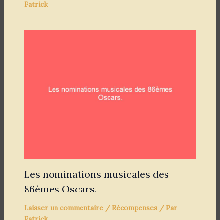
Patrick
Les nominations musicales des
86èmes Oscars.
Laisser un commentaire
/
Récompenses
/ Par
Patrick