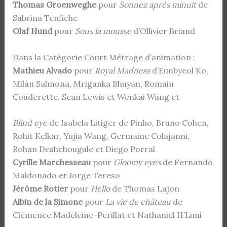
Thomas Groenweghe
pour
Sonnez après minuit
de
Sabrina Tenfiche
Olaf Hund
pour
Sous la mousse
d’Ollivier Briand
Dans la Catégorie Court Métrage d’animation :
Mathieu Alvado
pour
Royal Madness
d’Eunbyeol Ko,
Milàn Salmona, Mriganka Bhuyan, Romain
Couderette, Sean Lewis et Wenkai Wang et
Blind eye
de Isabela Litiger de Pinho, Bruno Cohen,
Rohit Kelkar, Yujia Wang, Germaine Colajanni,
Rohan Deshchougule et Diego Porral
Cyrille Marchesseau
pour
Gloomy eyes
de Fernando
Maldonado et Jorge Tereso
Jérôme Rotier
pour
Hello
de Thomas Lajon
Albin de la Simone
pour
La vie de château
de
Clémence Madeleine-Perillat et Nathaniel H’Limi