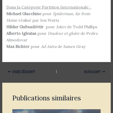
Dans la Catégorie Partition Internationale :
Michael Giacchino
pour
Spiderman, far from
Home
réalisé par Jon Watts
Hildur Guðnadóttir
pour
Joker
de Todd Phillips
Alberto Iglesias
pour
Douleur et gloire
de Pedro
Almodovar
Max Richter
pour
Ad Astra
de James Gray
PRÉCÉDENT
SUIVANT
Publications similaires