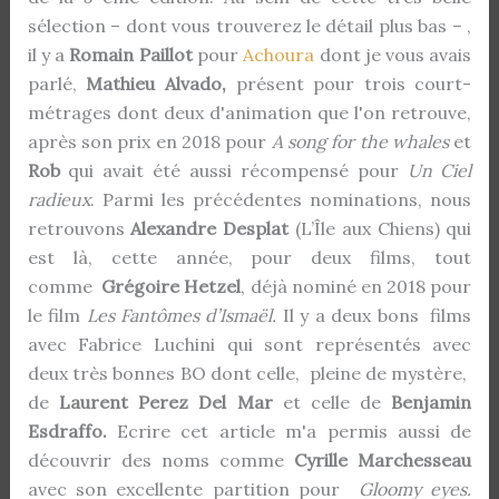
sélection – dont vous trouverez le détail plus bas – ,
il y a
Romain Paillot
pour
Achoura
dont je vous avais
parlé,
Mathieu Alvado,
présent pour trois court-
métrages dont deux d'animation que l'on retrouve,
après son prix en 2018 pour
A song for the whales
et
Rob
qui avait été aussi récompensé pour
Un Ciel
radieux
. Parmi les précédentes nominations, nous
retrouvons
Alexandre Desplat
(L’Île aux Chiens) qui
est là, cette année, pour deux films, tout
comme
Grégoire Hetzel
, déjà nominé en 2018 pour
le film
Les Fantômes d’Ismaël.
Il y a deux bons films
avec Fabrice Luchini qui sont représentés avec
deux très bonnes BO dont celle, pleine de mystère,
de
Laurent Perez Del Mar
et celle de
Benjamin
Esdraffo.
Ecrire cet article m'a permis aussi de
découvrir des noms comme
Cyrille Marchesseau
avec son excellente partition pour
Gloomy eyes.