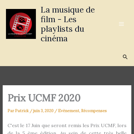
Aller
La musique de
au
film - Les
contenu
playlists du
cinéma
Rec
Prix UCMF 2020
Par
Patrick
/
juin 3, 2020
/
Evènement
,
Récompenses
C'est le 17 Juin que seront remis les Prix UCMF, lors
de la 5 ème édition. Au sein de cette très belle