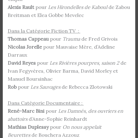
Alexis Rault
pour
Les Hirondelles de Kaboul
de Zabou
Breitman et Elea Gobbe Mevelec
Dans la Catégorie Fiction TV :
Thomas Cappeau
pour
Trauma
de Fred Grivois
Nicolas Jorelle
pour Mauvaise Mère, d’Adeline
Darraux
David Reyes
pour
Les Rivières pourpres, saison 2
de
Ivan Fegyvères, Olivier Barma, David Morley et
Manuel Boursinhac
Rob
pour
Les Sauvages
de Rebecca Zlotowski
Dans Catégorie Documentaire :
René-Marc Bini
pour
Les Damnés, des ouvriers en
abattoirs
d’Anne-Sophie Reinhardt
Mathias Duplessy
pour
On nous appelait
Beurettes
de Bouchera Azzouz