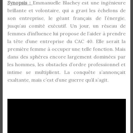
Synopsis :
Emmanuelle Blachey est une ingénieure
brillante et volontaire, qui a gravi les échelons de
son entreprise, le géant français de l’énergie,
jusqu’au comité exécutif. Un jour, un réseau de
femmes d’influence lui propose de l’aider à prendre
la tête d’une entreprise du CAC 40. Elle serait la
première femme à occuper une telle fonction. Mais
dans des sphères encore largement dominées par
les hommes, les obstacles d’ordre professionnel et
intime se multiplient. La conquête s’annonçait
exaltante, mais c’est d’une guerre qu’il s’agit.