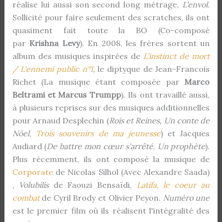
réalise lui aussi son second long métrage,
L'envol.
Sollicité pour faire seulement des scratches, ils ont
quasiment fait toute la BO (Co-composé
par
Krishna Levy
). En 2008, les frères sortent un
album des musiques inspirées de
L'instinct de mort
/ L'ennemi public n°1
, le diptyque de Jean-Francois
Richet (La musique étant composée par
Marco
Beltrami et Marcus Trumpp
). Ils ont travaillé aussi,
à plusieurs reprises sur des musiques additionnelles
pour Arnaud Desplechin (
Rois et Reines,
Un conte de
Nöel
,
Trois souvenirs de ma jeunesse
) et Jacques
Audiard (
De battre mon cœur s'arrêté
,
Un prophète
).
Plus récemment, ils ont composé la musique de
Corporate
de Nicolas Silhol (Avec Alexandre Saada)
,
Volubilis
de Faouzi Bensaïdi,
Latifa, le coeur au
combat
de Cyril Brody et Olivier Peyon.
Numéro une
est le premier film où ils réalisent l'intégralité des