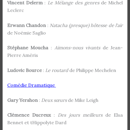
Vincent Delerm
:
Le Mélange des genres
de Michel
Leclerc
Erwann Chandon
:
Natacha (presque) hôtesse de l'air
de Noémie Saglio
Stéphane Moucha
:
Aimons-nous vivants
de Jean-
Pierre Améris
Ludovic Bource
:
Le routard
de Philippe Mechelen
Comédie Dramatique
Gary Yershon
:
Deux sœurs
de Mike Leigh
Clémence Ducreux
:
Des jours meilleurs
de Elsa
Bennet et tHippolyte Dard