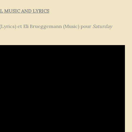
 MUSIC AND LYRICS
(Lyrics) et Eli Brueggemann (Music) pour
Saturday