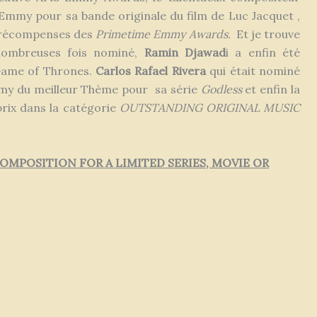
Emmy pour sa bande originale du film de Luc Jacquet ,
s récompenses des
Primetime Emmy Awards.
Et je trouve
 nombreuses fois nominé,
Ramin Djawad
i a enfin été
 Game of Thrones.
Carlos Rafael Rivera
qui était nominé
mmy du meilleur Thème pour sa série
Godless
et enfin la
rix
dans la catégorie
OUTSTANDING ORIGINAL MUSIC
MPOSITION FOR A LIMITED SERIES, MOVIE OR