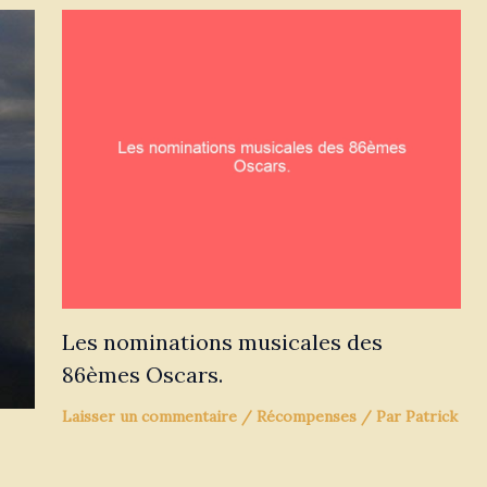
Les nominations musicales des
86èmes Oscars.
Laisser un commentaire
/
Récompenses
/ Par
Patrick