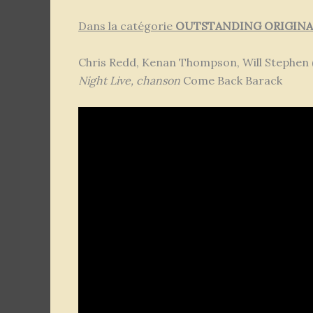
Dans la catégorie
OUTSTANDING ORIGINAL
Chris Redd, Kenan Thompson, Will Stephen 
Night Live, chanson
Come Back Barack