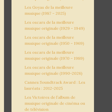
Les Goyas de la meilleure
musique (1987 – 2025)
Les oscars de la meilleure
musique originale (1929 – 1949)
Les oscars de la meilleure
musique originale (1950 – 1969)
Les oscars de la meilleure
musique originale (1970 – 1989)
Les oscars de la meilleure
musique originale (1990-2026)
Cannes Soundtrack Award : Les
lauréats : 2012-2025
Les Victoires de l’album de
musique originale de cinéma ou
de télévision