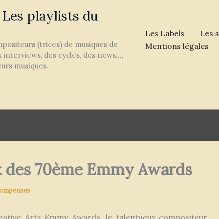
 Les playlists du
Les Labels
Les s
ompositeurs (trices) de musiques de
Mentions légales
 interviews, des cycles, des news...,
eurs musiques.
ux des 70ème Emmy Awards
ompenses
eative Arts Emmy Awards, le talentueux compositeur