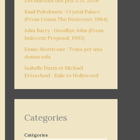
Les lauréats des prix U2C 2026
Basil Poledouris : Crystal Palace
(From Conan The Destroyer, 1984)
John Barry : Goodbye John (From
Indecent Proposal, 1993)
Ennio Morricone : Tema per una
donna sola
Isabelle Durin et Michaël
Ertzscheid : Exile to Hollywood
Categories
Catégories