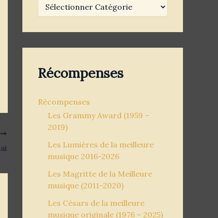
Récompenses
Récompenses
Les Grammy Award (1959 –
2019)
T
Les Lumières de la meilleure
ai
musique 2016-2026
Les Magritte de la Meilleure
musique (2011-2020)
Les Césars de la meilleure
musique originale (1976 – 2025)