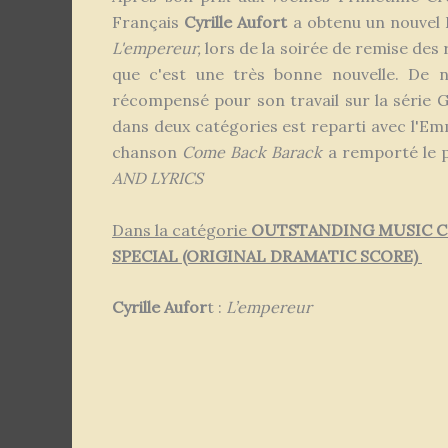
Français
Cyrille Aufort
a obtenu un nouvel 
L'empereur,
lors de la soirée de remise de
que c'est une très bonne nouvelle. De
récompensé pour son travail sur la série
dans deux catégories est reparti avec l'E
chanson
Come Back Barack
a remporté le p
AND LYRICS
Dans la catégorie
OUTSTANDING MUSIC CO
SPECIAL (ORIGINAL DRAMATIC SCORE)
Cyrille Aufor
t :
L’empereur