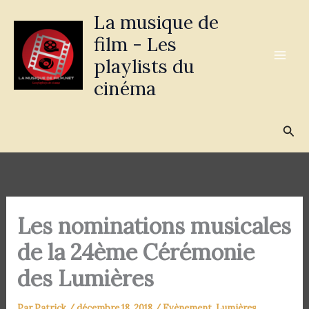
Aller
La musique de
au
film - Les
contenu
playlists du
cinéma
Rec
Les nominations musicales
de la 24ème Cérémonie
des Lumières
Par
Patrick
/
décembre 18, 2018
/
Evènement
,
Lumières
,