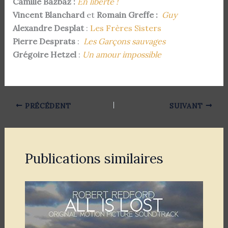
Camille Bazbaz :
En liberté !
Vincent Blanchard
et
Romain Greffe :
Guy
Alexandre Desplat
:
Les Frères Sisters
Pierre Desprats
:
Les Garçons sauvages
Grégoire Hetzel
:
Un amour impossible
PRÉCÉDENT
SUIVANT
Publications similaires