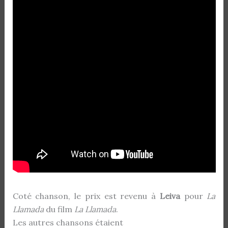
Coté chanson, le prix est revenu à
Leiva
pour
La
Llamada
du film
La Llamada
.
Les autres chansons étaient