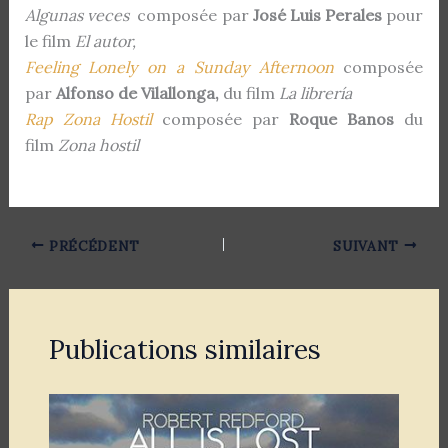
Algunas veces
composée par
José Luis Perales
pour
le film
El autor,
Feeling Lonely on a Sunday Afternoon
composée
par
Alfonso de Vilallonga,
du film
La librería
Rap Zona Hostil
composée par
Roque Banos
du
film
Zona hostil
PRÉCÉDENT
SUIVANT
Publications similaires