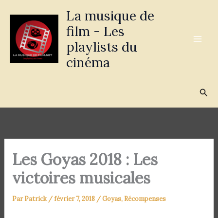
Aller
La musique de
au
film - Les
contenu
playlists du
cinéma
Rec
Les Goyas 2018 : Les
victoires musicales
Par
Patrick
/
février 7, 2018
/
Goyas
,
Récompenses