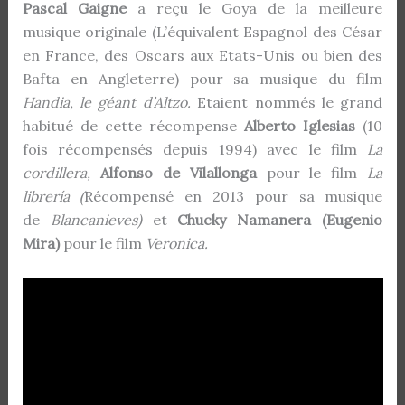
Pascal Gaigne
a reçu le Goya de la meilleure
musique originale (L’équivalent Espagnol des César
en France, des Oscars aux Etats-Unis ou bien des
Bafta en Angleterre) pour sa musique du film
Handia, le géant d’Altzo.
Etaient nommés le grand
habitué de cette récompense
Alberto Iglesias
(10
fois récompensés depuis 1994) avec le film
La
cordillera,
Alfonso de Vilallonga
pour le film
La
librería (
Récompensé en 2013 pour sa musique
de
Blancanieves)
et
Chucky Namanera (Eugenio
Mira)
pour le film
Veronica.