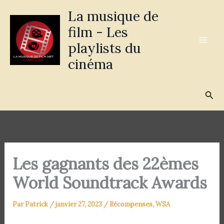
Aller
La musique de
au
film - Les
contenu
playlists du
cinéma
Rec
Les gagnants des 22èmes
World Soundtrack Awards
Par
Patrick
/
janvier 27, 2023
/
Récompenses
,
WSA