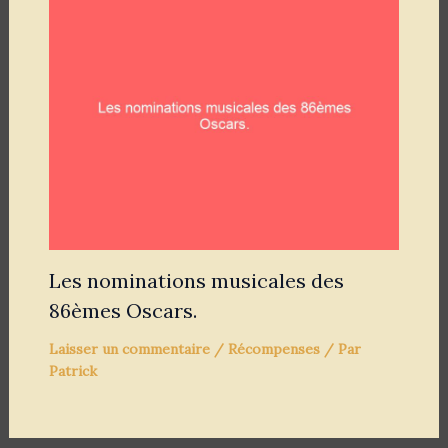
Les nominations musicales des
86èmes Oscars.
Laisser un commentaire
/
Récompenses
/ Par
Patrick