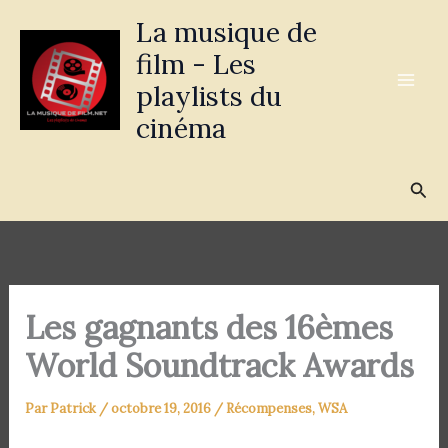
Aller
La musique de
au
film - Les
contenu
playlists du
cinéma
Rec
Les gagnants des 16èmes
World Soundtrack Awards
Par
Patrick
/
octobre 19, 2016
/
Récompenses
,
WSA