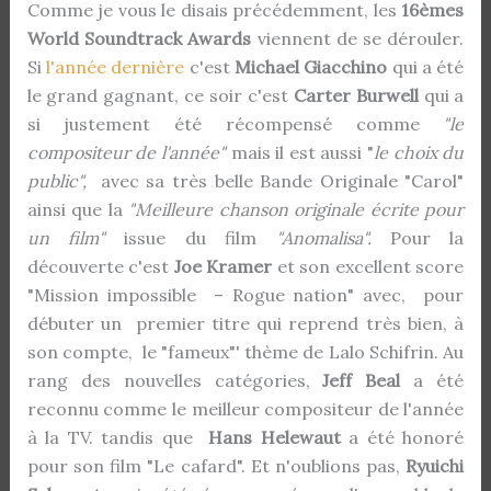
Comme je vous le disais précédemment, les
16èmes
World Soundtrack Awards
viennent de se dérouler.
Si
l'année dernière
c'est
Michael Giacchino
qui a été
le grand gagnant, ce soir c'est
Carter Burwell
qui a
si justement été récompensé comme
"le
compositeur de l'année"
mais il est aussi "
le choix du
public",
avec sa très belle Bande Originale "Carol"
ainsi que la
"Meilleure chanson originale écrite pour
un film"
issue du film
"Anomalisa".
Pour la
découverte c'est
Joe Kramer
et son excellent score
"Mission impossible – Rogue nation" avec, pour
débuter un premier titre qui reprend très bien, à
son compte, le "fameux"' thème de Lalo Schifrin. Au
rang des nouvelles catégories,
Jeff Beal
a été
reconnu comme le meilleur compositeur de l'année
à la TV. tandis que
Hans Helewaut
a été honoré
pour son film "Le cafard". Et n'oublions pas,
Ryuichi