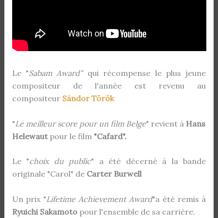
Le "
Sabam Award"
qui récompense le plus jeune
compositeur de l'année est revenu au
compositeur
Sándor Török
"
Le meilleur score pour un film Belge
" revient à
Hans
Helewaut
pour le film
"Cafard".
Le "
choix du public
" a été décerné à la bande
originale "Carol" de
Carter Burwell
Un prix "
Lifetime Achievement Award
"a été remis à
Ryuichi Sakamoto
pour l'ensemble de sa carrière.