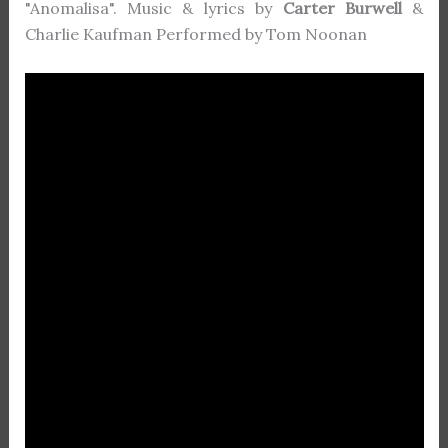
"Anomalisa". Music & lyrics by
Carter Burwell
&
Charlie Kaufman Performed by Tom Noonan