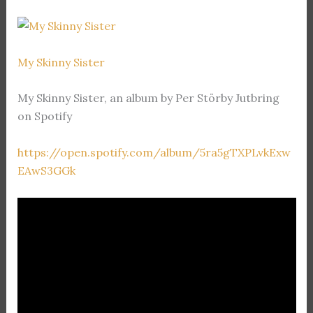
My Skinny Sister
My Skinny Sister, an album by Per Störby Jutbring
on Spotify
https://open.spotify.com/album/5ra5gTXPLvkExw
EAwS3GGk