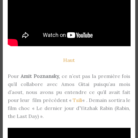
Haut
Pour
Amit Poznansky,
ce n’est pas la première fois
qu’il collabore avec Amos Gitai puisqu’au mois
d’aout, nous avons pu entendre ce qu’il avait fait
pour leur film précédent «
Tsili
« . Demain sortira le
film choc « Le dernier jour d’Yitzhak Rabin (Rabin,
the Last Day) ».