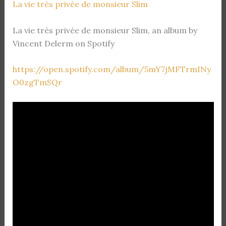
La vie très privée de monsieur Slim
La vie très privée de monsieur Slim, an album by
Vincent Delerm on Spotify
https://open.spotify.com/album/5mY7jMFTrmINy
O0zgTmSQr