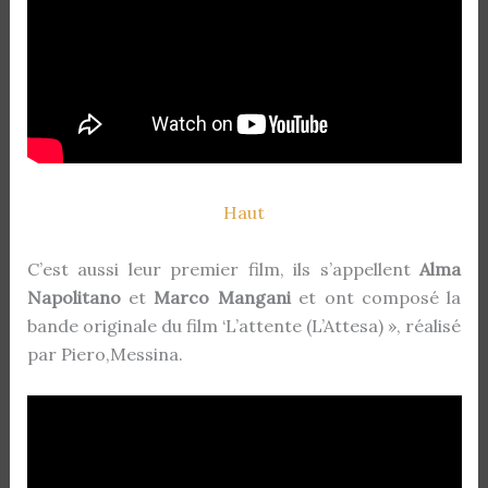
Haut
C’est aussi leur premier film, ils s’appellent
Alma
Napolitano
et
Marco Mangani
et ont composé la
bande originale du film ‘L’attente (L’Attesa) », réalisé
par Piero,Messina.