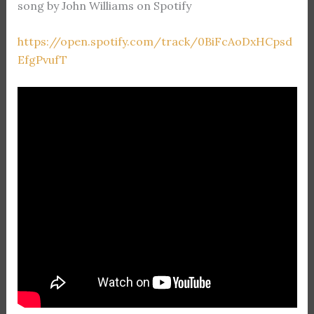
song by John Williams on Spotify
https://open.spotify.com/track/0BiFcAoDxHCpsd
EfgPvufT