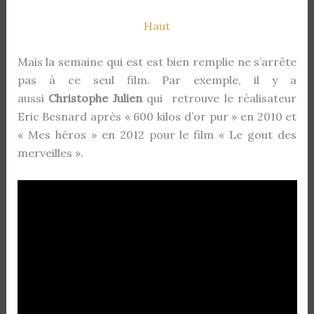
Haut
Mais la semaine qui est est bien remplie ne s’arrête
pas à ce seul film. Par exemple, il y a
aussi
Christophe Julien
qui retrouve le réalisateur
Eric Besnard après « 600 kilos d’or pur » en 2010 et
« Mes héros » en 2012 pour le film « Le gout des
merveilles ».