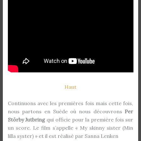
Haut
Continuons avec les premières fois mais cette fois,
nous partons en Suède où nous découvrons
Per
Störby Jutbring
qui officie pour la première fois sur
un score. Le film s’appelle « My skinny sister (Min
lilla syster) » et il est réalisé par Sanna Lenken