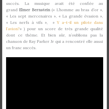
succès. La musique avait été confiée au
grand
Elmer Bernstein
(« L’homme au bras d’or »,
« Les sept mercenaires », « La grande évasion »,
« Les nerfs à vifs », »
Y a-t-il un pilote dans
l’avion?
« ) pour un score de très grande qualité
dont ce thème. Et bien sûr, n’oublions pas la
chanson de Ray Parker Jr qui a rencontré elle aussi
un franc succès.