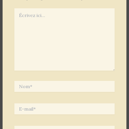
Écrivez
ici…
Nom*
E-
mail*
Site