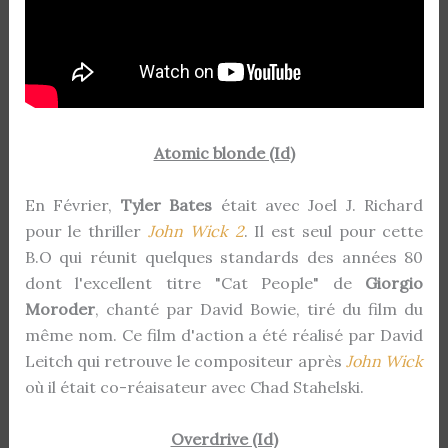
Atomic blonde (Id)
En Février,
Tyler Bates
était avec Joel J. Richard
pour le thriller
John Wick 2
. Il est seul pour cette
B.O qui réunit quelques standards des années 80
dont l'excellent titre "Cat People" de
Giorgio
Moroder
, chanté par David Bowie, tiré du film du
même nom. Ce film d'action a été réalisé par David
Leitch qui retrouve le compositeur après
John Wick
où il était co-réaisateur avec Chad Stahelski.
Overdrive (Id)