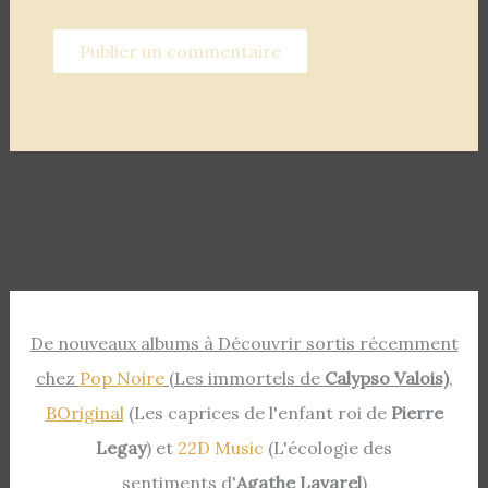
De nouveaux albums à Découvrir sortis récemment
chez
Pop Noire
(Les immortels de
Calypso Valois)
,
BOriginal
(Les caprices de l'enfant roi de
Pierre
Legay
) et
22D Music
(L'écologie des
sentiments d'
Agathe Lavarel
)