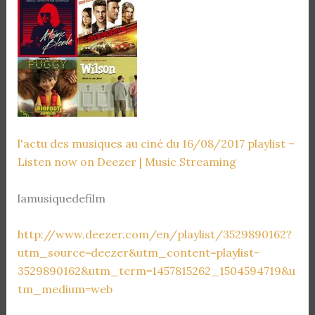
l'actu des musiques au ciné du 16/08/2017 playlist –
Listen now on Deezer | Music Streaming
lamusiquedefilm
http://www.deezer.com/en/playlist/3529890162?
utm_source=deezer&utm_content=playlist-
3529890162&utm_term=1457815262_1504594719&u
tm_medium=web