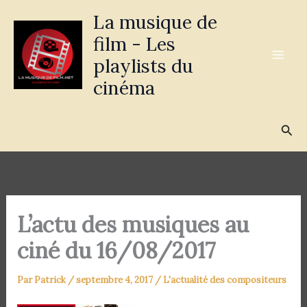
Aller
La musique de
au
film - Les
contenu
playlists du
cinéma
Rec
L’actu des musiques au
ciné du 16/08/2017
Par
Patrick
/
septembre 4, 2017
/
L'actualité des compositeurs