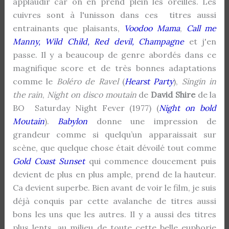
applaudir car on en prend plein les oreilles. Les
cuivres sont à l'unisson dans ces titres aussi
entrainants que plaisants,
Voodoo Mama
,
Call me
Manny, Wild Child, Red devil, Champagne
et j'en
passe. Il y a beaucoup de genre abordés dans ce
magnifique score et de très bonnes adaptations
comme le
Boléro de Ravel
(
Hearst Party
),
Singin in
the rain
,
Night on disco moutain
de
David Shire
de la
BO Saturday Night Fever (1977) (
Night on bold
Moutain
).
Babylon
donne une impression de
grandeur comme si quelqu’un apparaissait sur
scène, que quelque chose était dévoilé tout comme
Gold Coast Sunset
qui commence doucement puis
devient de plus en plus ample, prend de la hauteur.
Ca devient superbe. Bien avant de voir le film, je suis
déjà conquis par cette avalanche de titres aussi
bons les uns que les autres. Il y a aussi des titres
plus lents, au milieu de toute cette belle euphorie