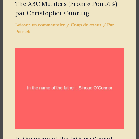
The ABC Murders (From « Poirot »)
par Christopher Gunning
Laisser un commentaire
/
Coup de coeur
/ Par
Patrick
In the name of the father : Sinead