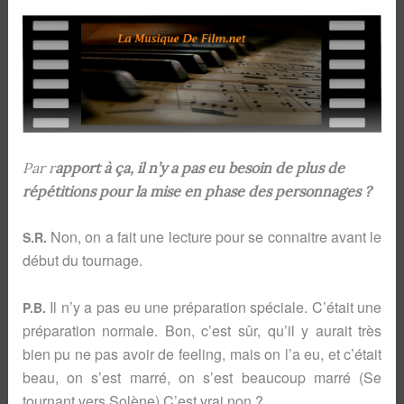
Par r
apport à ça, il n’y a pas eu besoin de plus de
répétitions pour la mise en phase des personnages ?
Non, on a fait une lecture pour se connaitre avant le
S.R.
début du tournage.
Il n’y a pas eu une préparation spéciale. C’était une
P.B.
préparation normale. Bon, c’est sûr, qu’il y aurait très
bien pu ne pas avoir de feeling, mais on l’a eu, et c’était
beau, on s’est marré, on s’est beaucoup marré (Se
tournant vers Solène) C’est vrai non ?