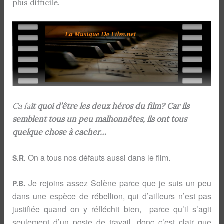
plus difficile.
Ca fa
it quoi d’être les deux héros du film? Car ils
semblent tous un peu malhonnêtes, ils ont tous
quelque chose à cacher…
On a tous nos défauts aussi dans le film.
S.R.
Je rejoins assez Solène parce que je suis un peu
P.B.
dans une espèce de rébellion, qui d’ailleurs n’est pas
justifiée quand on y réfléchit bien, parce qu’il s’agit
seulement d’un poste de travail, donc c’est clair que