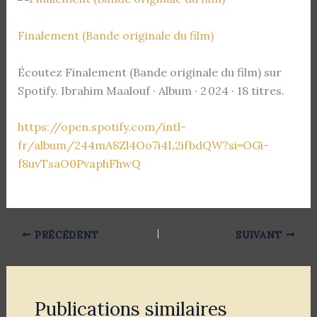
Finalement (Bande originale du film)
Écoutez Finalement (Bande originale du film) sur
Spotify. Ibrahim Maalouf · Album · 2 024 · 18 titres.
https://open.spotify.com/intl-
fr/album/244mA8Zl4Oo7i4L2ifbdQW?si=OGi-
f8uvTsaO0PvaphFhwQ
PRÉCÉDENT
SUIVANT
Publications similaires