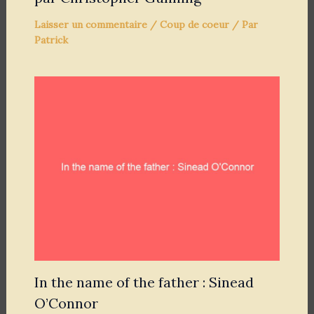
Laisser un commentaire
/
Coup de coeur
/ Par
Patrick
In the name of the father : Sinead
O’Connor