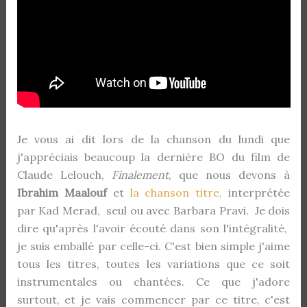
Je vous ai dit lors de la chanson du lundi que
j'appréciais beaucoup la dernière BO du film de
Claude Lelouch,
Finalement
, que nous devons à
Ibrahim Maalouf
et
la chanson titre,
interprétée
par Kad Merad, seul ou avec Barbara Pravi. Je dois
dire qu'après l'avoir écouté dans son l'intégralité,
je suis emballé par celle-ci. C'est bien simple j'aime
tous les titres, toutes les variations que ce soit
instrumentales ou chantées. Ce que j'adore
surtout, et je vais commencer par ce titre, c'est