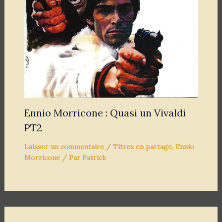
Ennio Morricone : Quasi un Vivaldi
PT2
Laisser un commentaire
/
Titres en partage
,
Ennio
Morricone
/ Par
Patrick