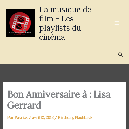
Aller
La musique de
au
film - Les
contenu
playlists du
cinéma
Rec
Bon Anniversaire à : Lisa
Gerrard
Par
Patrick
/
avril 12, 2018
/
Birthday
,
Flashback