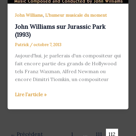
,
John Williams
L'humeur musicale du moment
John Williams sur Jurassic Park
(1993)
Patrick
/
octobre 7, 2013
Aujourd'hui, je parlerais d'un compositeur qui
fait encore partie des grands de Hollywood
tels Franz Waxman, Alfred Newman ou
encore Dimitri Tiomkin, un compositeur
John
Lire l’article »
Williams
sur
Jurassic
Park
(1993)
←
Précédent
1
…
111
112