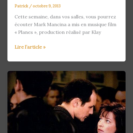
Patrick
/
octobre 9, 2013
Cette semaine, dans vos salles, vous pourrez
écouter Mark Mancina a mis en musique film
« Planes », production réalisé par Klay
L’actu
Lire l’article »
du
09/10/2013