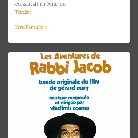
consistait à réunir un
Thriller
Dirk
Lire l’article »
Leupolz
sur
Hinderburg
(2011)