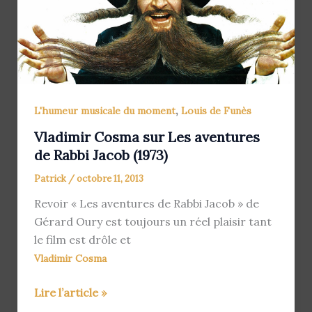
,
L'humeur musicale du moment
Louis de Funès
Vladimir Cosma sur Les aventures
de Rabbi Jacob (1973)
Patrick
/
octobre 11, 2013
Revoir « Les aventures de Rabbi Jacob » de
Gérard Oury est toujours un réel plaisir tant
le film est drôle et
Vladimir Cosma
Vladimir
Lire l’article »
Cosma