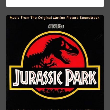
Morricone
sur
I
comme
Icare
(1979)