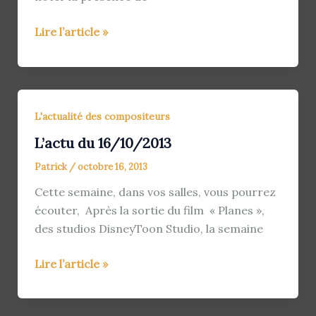
L’actu
Lire l’article »
du
23/10/2013
L'actualité des compositeurs
L’actu du 16/10/2013
Patrick
/
octobre 16, 2013
Cette semaine, dans vos salles, vous pourrez
écouter, Après la sortie du film « Planes »,
des studios DisneyToon Studio, la semaine
L’actu
Lire l’article »
du
16/10/2013