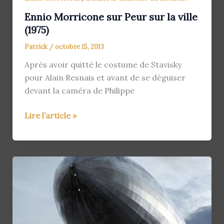
Ennio Morricone sur Peur sur la ville
(1975)
Patrick
/
octobre 15, 2013
Après avoir quitté le costume de Stavisky
pour Alain Resnais et avant de se déguiser
devant la caméra de Philippe
Ennio
Lire l’article »
Morricone
sur
Peur
sur
la
ville
(1975)