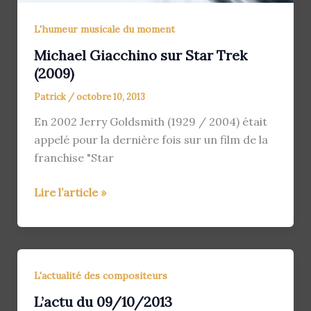
L'humeur musicale du moment
Michael Giacchino sur Star Trek
(2009)
Patrick
/
octobre 10, 2013
En 2002 Jerry Goldsmith (1929 / 2004) était
appelé pour la dernière fois sur un film de la
franchise "Star
Michael
Lire l’article »
Giacchino
sur
Star
Trek
L'actualité des compositeurs
(2009)
L’actu du 09/10/2013