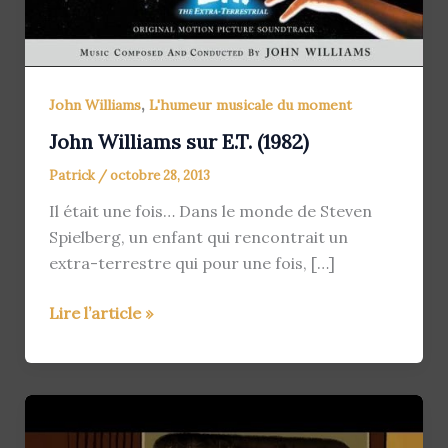
,
John Williams
L'humeur musicale du moment
John Williams sur E.T. (1982)
Patrick
/
octobre 28, 2013
Il était une fois… Dans le monde de Steven
Spielberg, un enfant qui rencontrait un
extra-terrestre qui pour une fois, […]
John
Lire l’article »
Williams
sur
E.T.
(1982)